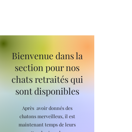
Chatterie
Charlotte
Highland
Bienvenue dans la
section pour nos
chats retraités qui
sont disponibles
Après
avoir donnés des
chatons merveilleux, il est
maintenant temps de leurs